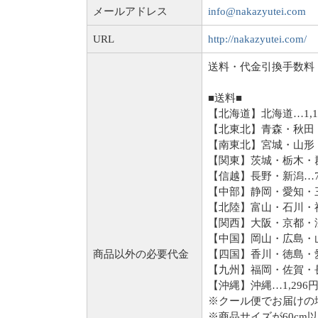
メールアドレス
info@nakazyutei.com
URL
http://nakazyutei.com/
送料・代金引換手数料
■送料■
【北海道】北海道…1,1
【北東北】青森・秋田・
【南東北】宮城・山形・
【関東】茨城・栃木・
【信越】長野・新潟…7
【中部】静岡・愛知・三
【北陸】富山・石川・福
【関西】大阪・京都・
【中国】岡山・広島・山
商品以外の必要代金
【四国】香川・徳島・愛
【九州】福岡・佐賀・長
【沖縄】沖縄…1,296
※クール便でお届けの
※商品サイズが60cm