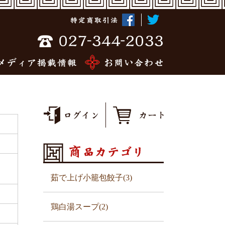
茹で上げ小籠包餃子(3)
鶏白湯スープ(2)